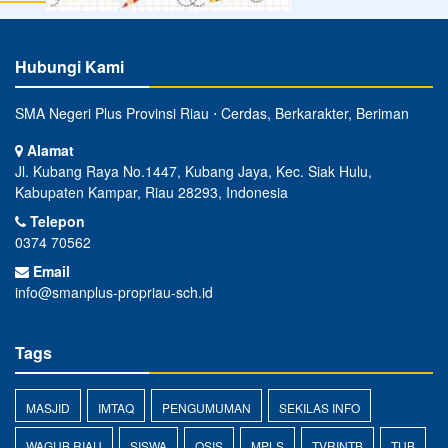
Alamat
Jl. Kubang Raya No.1447, Kubang Jaya, Kec. Siak Hulu,
Kabupaten Kampar, Riau 28293, Indonesia
Telepon
0374 70562
Email
info@smanplus-propriau-sch.id
Tags
MASJID
IMTAQ
PENGUMUMAN
SEKILAS INFO
WAGUB RIAU
SISWA
OSIS
MPLS
TVRINTB
TUB
Ikuti Kami