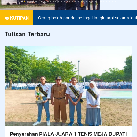
Penyerahan PIALA JUARA 1 TENIS MEJA BUPATI
CUP SE-NTB dan Apresiasi Kepada Ketua dan
Wakil Ketua OSIS Sebagai Ketua Umum II
FOSISMA dan Anggota Bidang Kepemimpinan &
Demokrasi FOSISMA Riau
Senin (30/10/23), Upacara bendera dan dan
dirangkaikan dengan Penyerahan PIALA JUARA 1